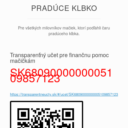
PRADÚCE KLBKO
Pre všetkých milovníkov mačiek, ktorí podľahli čaru
pradúceho klbka.
Transparenťný učet pre finančnu pomoc
mačičkám
SK68090000000051
09857123
https://transparentneucty.sk/#/ucet/SK6809000000005109857123